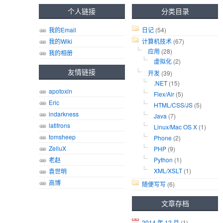
个人链接
分类目录
我的Email
日记
(54)
我的Wiki
计算机技术
(67)
应用
(28)
我的相册
虚拟化
(2)
友情链接
开发
(39)
.NET
(15)
apotoxin
Flex/Air
(5)
Eric
HTML/CSS/JS
(5)
indarkness
Java
(7)
latifrons
Linux/Mac OS X
(1)
tomsheep
Phone
(2)
ZelluX
PHP
(9)
老赵
Python
(1)
XML/XSLT
(1)
袁世明
高博
随便写写
(6)
文章存档
2014 年 12 月
(1)