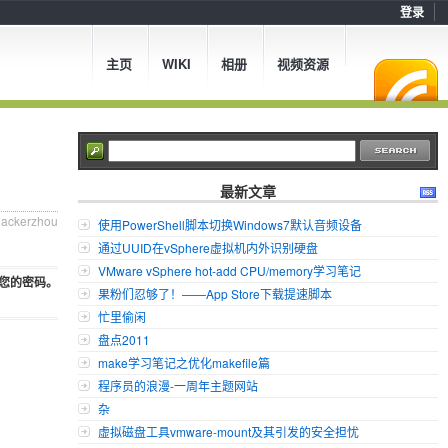
登录
主页
WIKI
相册
视频资源
最新文章
hackerzhou
使用PowerShell脚本切换Windows7默认音频设备
通过UUID在vSphere虚拟机内外识别硬盘
VMware vSphere hot-add CPU/memory学习笔记
您的密码。
果粉们忍够了！——App Store下载提速脚本
忙里偷闲
盘点2011
make学习笔记之优化makefile篇
程序员的浪漫-一周年主题网站
杂
虚拟磁盘工具vmware-mount及其引发的安全担忧