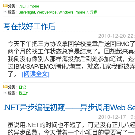
分类：
.NET
,
Phone
标签：
Silverlight
,
WebService
,
Windows Phone 7
,
异步
写在找好工作后
2010-12-20 22
今天下午把三方协议拿回学校盖章后送回EMC
两个月的找工作状态总算是结束了。回想起来真
我倒没有像别人那样海投然后到处参加笔试，迄
过IBM/SAP/EMC/腾讯/淘宝，就这几家我都
了。
[阅读全文]
分类：
日记
标签：
找工作
.NET异步编程初窥——异步调用Web Ser
2010-12-17 19
虽说用.NET的时间也不短了，可是没有正儿八经
的异步函数，今天借着一个小项目的需要写了一