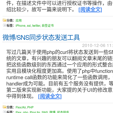
件，在描述文件中可以进行授权证书等操作，由
绍比较少，故写一篇来说明下。
[阅读全文]
分类：
应用
标签：
iPhone
,
ssl
,
twitter
,
自签证书
微博/SNS同步状态发送工具
2010-12-06 11
写过几篇关于使用php的curl将状态发送到一些
统的文章，有兴趣的朋友可以翻阅文章末尾的链
把这些函数级别的东西通过一个应用的形式整合
实用且模块化程度更加高。使用了php中function_e
runtime call函数的功能来简化了一些函数调
handler成为可能。目前有五个服务没有提供，
第二版来实现新功能，大家提的关于UI的修改
中得到体现。
[阅读全文]
分类：
Flex/Air
,
PHP
标签：
Flex
,
php
,
Ping.fm
,
SNS
,
微博
,
状态同步