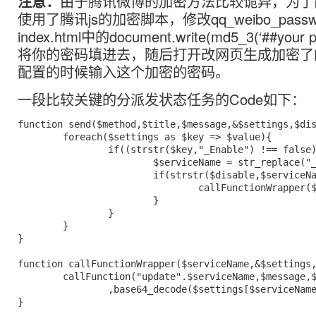
注意：
由于腾讯微博的加密方法比较诡异，为了
使用了腾讯js的加密脚本，修改qq_weibo_pass
index.html中的document.write(md5_3(‘##your 
将你的密码填进去，随后打开改网页生成加密了
配置的时候输入这个加密的密码。
一段比较关键的分派发状态任务的Code如下：
function send($method,$title,$message,&$settings,$dis
	foreach($settings as $key => $value){

		if((strstr($key,"_Enable") !== false) && ($value == "true")){

			$serviceName = str_replace("_Enable","",$key);

			if(strstr($disable,$serviceName) === false){

				callFunctionWrapper($serviceName, $settings,$message);

			}

		}

	}

}

function callFunctionWrapper($serviceName,&$settings,
	callFunction("update".$serviceName,$message,$settings[$serviceName."_Username"]

		,base64_decode($settings[$serviceName."_Password"]),0);

}
