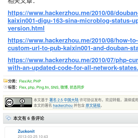
相关文章：
https://www.hackerzhou.me/2010/08/douban
kaixin001-digu-163-sina-microblog-status-up
version.html
https://www.hackerzhou.me/2010/08/how-to-
custom-url-to-pub-kaixin001-and-douban-st
https://www.hackerzhou.me/2010/07/php-cur
with-an-updated-code-for-all-network-states
分类：
Flex/Air
,
PHP
标签：
Flex
,
php
,
Ping.fm
,
SNS
,
微博
,
状态同步
本文基于
署名 2.5 中国大陆
许可协议发布，欢迎转载，演绎或
本文的署名
hackerzhou
并包含
原文链接
。
本文有 6 条评论
Zuckonit
2013-03-25 10:43