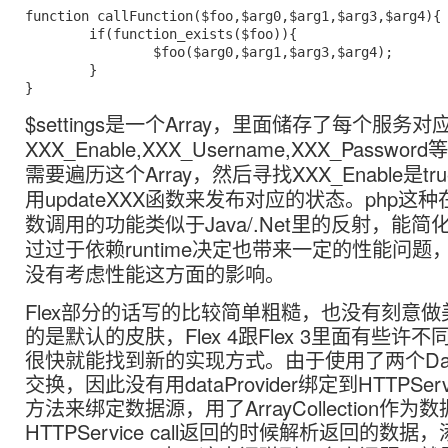
function callFunction($foo,$arg0,$arg1,$arg3,$arg4){

	if(function_exists($foo)){

		$foo($arg0,$arg1,$arg3,$arg4);

	}

$settings是一个Array，里面储存了每个服务对
XXX_Enable,XXX_Username,XXX_Passw
需要遍历这个Array，然后寻找XXX_Enable是t
用updateXXX函数来发布对应的状态。php这种在
数调用的功能类似于Java/.Net里的反射，能
过过于依赖runtime决定也带来一定的性能问
没有考虑性能这方面的影响。
Flex部分的话写的比较简单粗糙，也没有刻意
的是默认的皮肤，Flex 4跟Flex 3里面有些许不
很快就能找到新的实现方式。由于使用了两个Data
交换，因此没有用dataProvider绑定到HTTPSe
方法来绑定数据源，用了ArrayCollection作为
HTTPService call返回的时候解析返回的数据