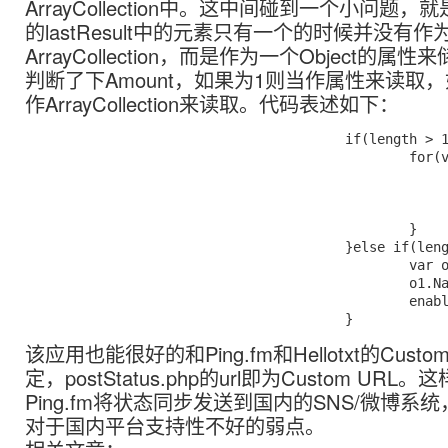
ArrayCollection中。这中间碰到一个小问题，就是H
的lastResult中的元素只有一个的时候并没有作
ArrayCollection，而是作为一个Object的
判断了下Amount，如果为1则当作属性来读取
作ArrayCollection来读取。代码表述如下：
					if(length > 1){

						for(var i:int=0;i<length;i++){

							var o:Object=new Object()
							o.Name=a.Item[i].Name
							enableServiceDataArray.addItem(o
						}

					}else if(length == 1){

						var o1:Object=new Object();

						o1.Name=a.Item.Name;

						enableServiceDataArray.addItem(o1);

该应用也能很好的和Ping.fm和Hellotxt的Custo
定，postStatus.php的url即为Custom UR
Ping.fm将状态同步发送到国内的SNS/微博系统，
对于国内平台支持性不好的弱点。