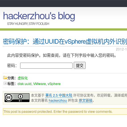
hackerzhou's blog
STAY HUNGRY, STAY FOOLISH
密码保护：通过UUID在vSphere虚拟机内外识
2012-1
此内容受密码保护。如需查阅，请在下列字段中输入您的密码。
密码：
分类：
虚拟化
标签：
disk uuid
,
VMware
,
vSphere
本文基于
署名 2.5 中国大陆
许可协议发布，欢迎转载，演绎或
本文的署名
hackerzhou
并包含
原文链接
。
This post is password protected. Enter the password to view comments.