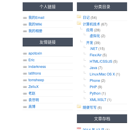
个人链接
分类目录
我的Email
日记
(54)
我的Wiki
计算机技术
(67)
应用
(28)
我的相册
虚拟化
(2)
友情链接
开发
(39)
.NET
(15)
apotoxin
Flex/Air
(5)
Eric
HTML/CSS/JS
(5)
indarkness
Java
(7)
latifrons
Linux/Mac OS X
(1)
tomsheep
Phone
(2)
ZelluX
PHP
(9)
老赵
Python
(1)
XML/XSLT
(1)
袁世明
高博
随便写写
(6)
文章存档
2014 年 12 月
(1)