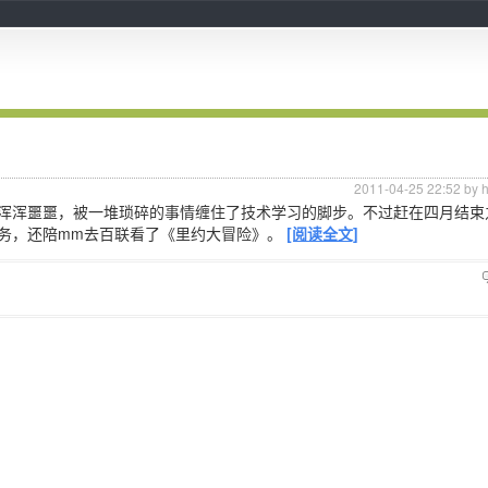
2011-04-25 22:52 by 
浑浑噩噩，被一堆琐碎的事情缠住了技术学习的脚步。不过赶在四月结束
务，还陪mm去百联看了《里约大冒险》。
[阅读全文]