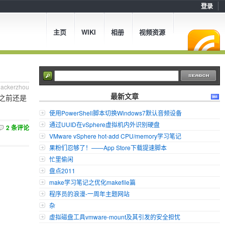
登录
主页
WIKI
相册
视频资源
hackerzhou
最新文章
之前还是
使用PowerShell脚本切换Windows7默认音频设备
通过UUID在vSphere虚拟机内外识别硬盘
2 条评论
VMware vSphere hot-add CPU/memory学习笔记
果粉们忍够了！——App Store下载提速脚本
忙里偷闲
盘点2011
make学习笔记之优化makefile篇
程序员的浪漫-一周年主题网站
杂
虚拟磁盘工具vmware-mount及其引发的安全担忧