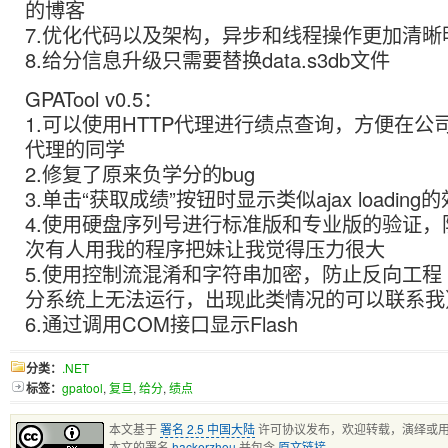
的博客
7.优化代码以及架构，异步和线程操作更加清晰
8.给分信息升级只需要替换data.s3db文件
GPATool v0.5：
1.可以使用HTTP代理进行绩点查询，方便在公
代理的同学
2.修复了原来负学分的bug
3.单击“获取成绩”按钮时显示类似ajax loading
4.使用硬盘序列号进行标准版和专业版的验证，
次有人用我的程序把妹让我觉得压力很大
5.使用控制流混淆和字符串加密，防止反向工程
分系统上无法运行，出现此类情况的可以联系我
6.通过调用COM接口显示Flash
分类：
.NET
标签：
gpatool
,
复旦
,
给分
,
绩点
本文基于
署名 2.5 中国大陆
许可协议发布，欢迎转载，演绎或
本文的署名
hackerzhou
并包含
原文链接
。